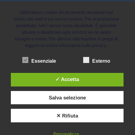
Utilizziamo i cookie tecnicamente necessari sul
nostro sito web e sui servizi esterni. Per impostazione
predefinita, tutti i servizi sono disabilitati. È possibile
attivare o disattivare ogni servizio se ne avete
bisogno o meno. Per ulteriori informazioni si prega di
leggere la nostra informativa sulla privacy.
Essenziale
Esterno
✓ Accetta
Salva selezione
✕ Rifiuta
Personalizza