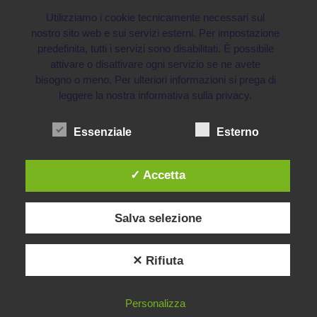
Utilizziamo i cookie tecnicamente necessari sul
nostro sito web e sui servizi esterni. Per impostazione
predefinita, tutti i servizi sono disabilitati. È possibile
attivare o disattivare ogni servizio se ne avete
bisogno o meno. Per ulteriori informazioni si prega di
leggere la nostra informativa sulla privacy.
Essenziale
Esterno
✓ Accetta
Salva selezione
✕ Rifiuta
Personalizza